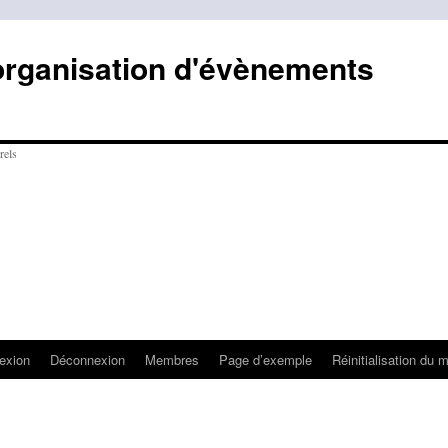
organisation d'évènements
exion
Déconnexion
Membres
Page d’exemple
Réinitialisation du 