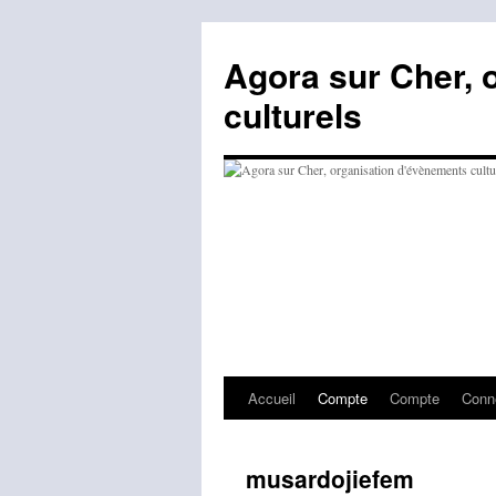
Agora sur Cher, 
culturels
Accueil
Compte
Compte
Conn
Aller
au
musardojiefem
contenu